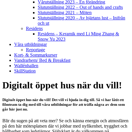
Vårutställning 2023 – En förändring
Slututställning 2022 – Out of hands and crafts
Slututställning 2021 – Möten
Slututställning 2020 – Av hjärtans lust – Inifrån
och ut
Residens
Residens – Keramik med Li Ming Zhang &
Snow Yu 2023
Våra utbildningar
Reportage
Kort- & Sommarkurser
Vandrarhem/ Bed & Breakfast
Wallénhallen
SkillStation
Digitalt öppet hus när du vill!
Digitalt öppet hus när du vill! Det vill vi bjuda in dig till. Så vi har låtit ett
filmteam ta dig med till våra utbildningar för att träffa några av dem som
går här just nu.
Blir du sugen på att veta mer? Se och känna energin och atmosfären
på den här mötesplatsen där vi jobbar med nyfikenhet, trygghet och
hållbarhet som ledstjärnor. Självklart är du välkommen på