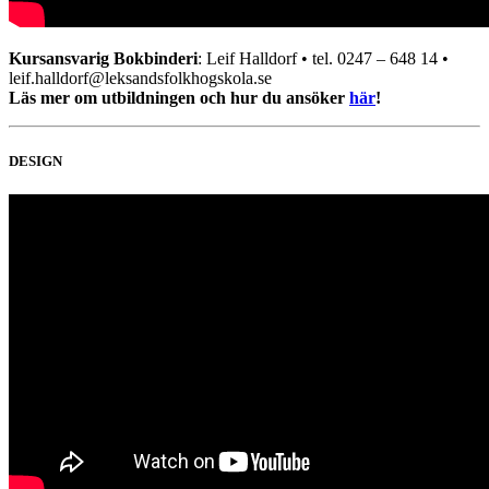
Kursansvarig Bokbinderi
: Leif Halldorf • tel. 0247 – 648 14 •
leif.halldorf@leksandsfolkhogskola.se
Läs mer om utbildningen och hur du ansöker
här
!
DESIGN