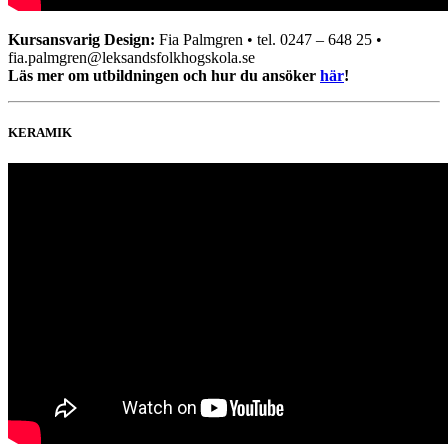
Kursansvarig Design:
Fia Palmgren • tel. 0247 – 648 25 •
fia.palmgren@leksandsfolkhogskola.se
Läs mer om utbildningen och hur du ansöker
här
!
KERAMIK