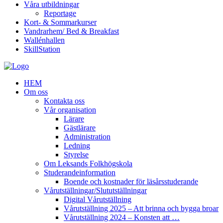
Våra utbildningar
Reportage
Kort- & Sommarkurser
Vandrarhem/ Bed & Breakfast
Wallénhallen
SkillStation
HEM
Om oss
Kontakta oss
Vår organisation
Lärare
Gästlärare
Administration
Ledning
Styrelse
Om Leksands Folkhögskola
Studerandeinformation
Boende och kostnader för läsårsstuderande
Vårutställningar/Slututställningar
Digital Vårutställning
Vårutställning 2025 – Att brinna och bygga broar
Vårutställning 2024 – Konsten att …