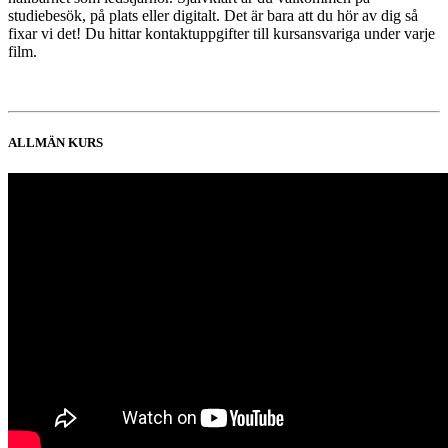
studiebesök, på plats eller digitalt. Det är bara att du hör av dig så
fixar vi det! Du hittar kontaktuppgifter till kursansvariga under varje
film.
ALLMÄN KURS