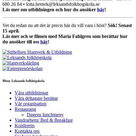
680 26 84 • lotta.hernek@leksandsfolkhogskola.se
Läs mer om utbildningen och hur du ansöker
här
!
Vet du redan nu att det är precis här du vill vara i höst?
Sök! Senast
15 april.
Läs mer och se filmen med Maria Fahlgren som berättar hur
du ansöker till oss
här
!
Meny Leksands folkhögskola
Våra utbildningar
Våra deltagare berättar
Vår organisation
Restaurang
Dagens lunchmeny
Vandrarhem/ Bed & Breakfast
Konferens
Kontakta oss