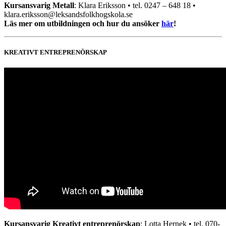
Kursansvarig Metall
: Klara Eriksson • tel. 0247 – 648 18 •
klara.eriksson@leksandsfolkhogskola.se
Läs mer om utbildningen och hur du ansöker
här
!
KREATIVT ENTREPRENÖRSKAP
Kursansvarig Kreativt entreprenörskap
: Lotta Hernek • tel. 070-