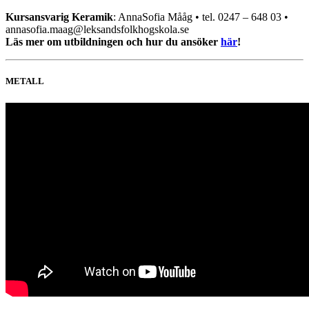
Kursansvarig Keramik
: AnnaSofia Mååg • tel. 0247 – 648 03 •
annasofia.maag@leksandsfolkhogskola.se
Läs mer om utbildningen och hur du ansöker
här
!
METALL