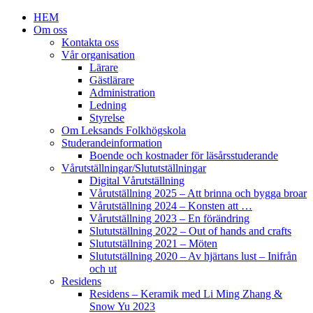
HEM
Om oss
Kontakta oss
Vår organisation
Lärare
Gästlärare
Administration
Ledning
Styrelse
Om Leksands Folkhögskola
Studerandeinformation
Boende och kostnader för läsårsstuderande
Vårutställningar/Slututställningar
Digital Vårutställning
Vårutställning 2025 – Att brinna och bygga broar
Vårutställning 2024 – Konsten att …
Vårutställning 2023 – En förändring
Slututställning 2022 – Out of hands and crafts
Slututställning 2021 – Möten
Slututställning 2020 – Av hjärtans lust – Inifrån
och ut
Residens
Residens – Keramik med Li Ming Zhang &
Snow Yu 2023