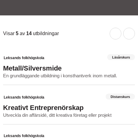
a och bygga broar
Visar
5
av
14
utbildningar
Layout:
att …
ring
Läsårskurs
Leksands folkhögskola
ands and crafts
Metall/Silversmide
En grundläggande utbildning i konsthantverk inom metall.
s lust – Inifrån och ut
Distanskurs
Leksands folkhögskola
ing Zhang & Snow Yu 2023
Kreativt Entreprenörskap
Utveckla din affärsidé, ditt kreativa företag eller projekt
Leksands folkhögskola