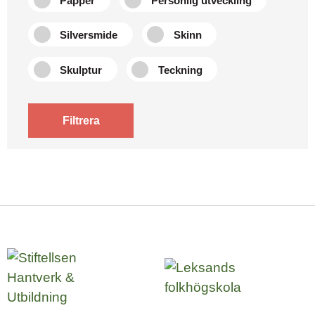
Papper
Personlig utveckling
Silversmide
Skinn
Skulptur
Teckning