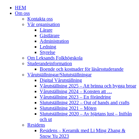
HEM
Om oss
Kontakta oss
Vår organisation
Lärare
Gästlärare
Administration
Ledning
Styrelse
Om Leksands Folkhögskola
Studerandeinformation
Boende och kostnader för läsårsstuderande
Vårutställningar/Slututställningar
Digital Vårutställning
Vårutställning 2025 – Att brinna och bygga broar
Vårutställning 2024 – Konsten att …
Vårutställning 2023 – En förändring
Slututställning 2022 – Out of hands and crafts
Slututställning 2021 – Möten
Slututställning 2020 – Av hjärtans lust – Inifrån
och ut
Residens
Residens – Keramik med Li Ming Zhang &
Snow Yu 2023