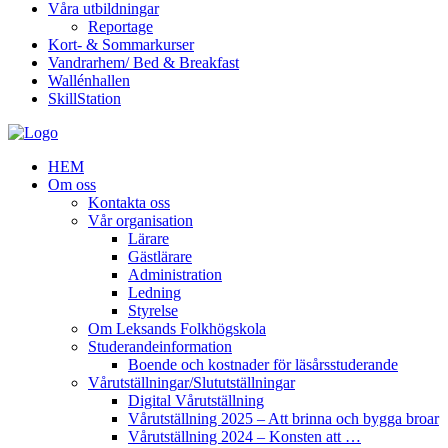
Våra utbildningar
Reportage
Kort- & Sommarkurser
Vandrarhem/ Bed & Breakfast
Wallénhallen
SkillStation
HEM
Om oss
Kontakta oss
Vår organisation
Lärare
Gästlärare
Administration
Ledning
Styrelse
Om Leksands Folkhögskola
Studerandeinformation
Boende och kostnader för läsårsstuderande
Vårutställningar/Slututställningar
Digital Vårutställning
Vårutställning 2025 – Att brinna och bygga broar
Vårutställning 2024 – Konsten att …