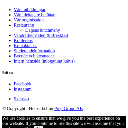
Våra utbildningar
Våra deltagare berättar
Vår organisation
Restaurang
Dagens lunchmeny
Vandrarhem/ Bed & Breakfast
Konferens
Kontakta oss
Studerandeinformation
Boende och kostnader
Intern hemsida (inloggning krävs)
Följ oss
Facebook
Instagram
Svenska
© Copyright -
Hemsida från
Prep Group AB
We use cookies to ensure that we give you the best experience on
our website. If you continue to use this site we will assume that you