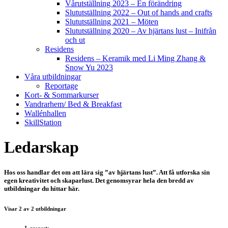
Vårutställning 2023 – En förändring
Slututställning 2022 – Out of hands and crafts
Slututställning 2021 – Möten
Slututställning 2020 – Av hjärtans lust – Inifrån
och ut
Residens
Residens – Keramik med Li Ming Zhang &
Snow Yu 2023
Våra utbildningar
Reportage
Kort- & Sommarkurser
Vandrarhem/ Bed & Breakfast
Wallénhallen
SkillStation
Ledarskap
Hos oss handlar det om att lära sig ”av hjärtans lust”. Att få utforska sin
egen kreativitet och skaparlust. Det genomsyrar hela den bredd av
utbildningar du hittar här.
Visar
2
av
2
utbildningar