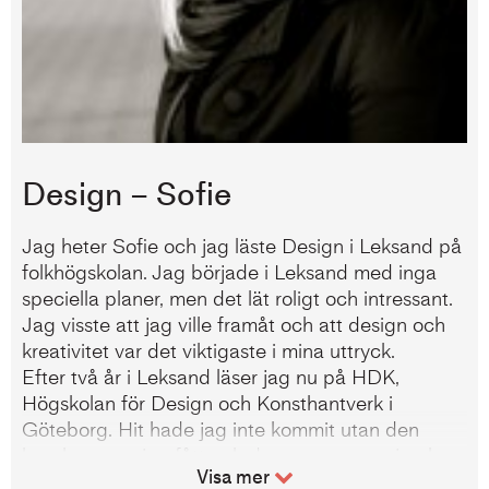
Design – Sofie
Jag heter Sofie och jag läste Design i Leksand på
folkhögskolan. Jag började i Leksand med inga
speciella planer, men det lät roligt och intressant.
Jag visste att jag ville framåt och att design och
kreativitet var det viktigaste i mina uttryck.
Efter två år i Leksand läser jag nu på HDK,
Högskolan för Design och Konsthantverk i
Göteborg. Hit hade jag inte kommit utan den
kunskap som jag fått och den person som jag har
Visa mer
växt som. Jag har lärt mig mycket inom