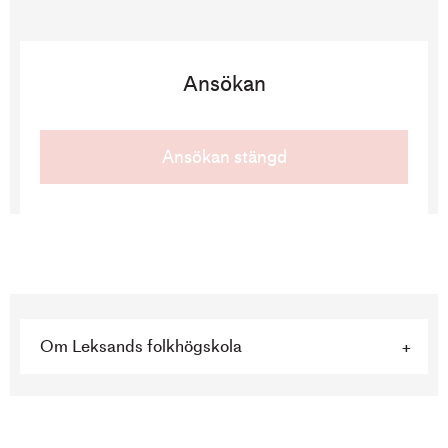
Ansökan
Ansökan stängd
Katarina: ”Det var dags att byta inriktning i livet”
Om Leksands folkhögskola
Katarina ville lära sig ett hantverk där hon även får
bevara gamla kunskaper och skapa någonting
eget kreativt. På bokbinderiutbildningen har hon