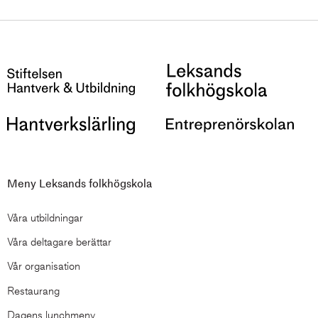
fått göra precis det. Här berättar hon om att binda
böcker och allt annat hon lärt sig på vägen.
Läsårskurs
Bokbinderi
Marmorering
Papper
Skinn
Meny Leksands folkhögskola
Våra utbildningar
Våra deltagare berättar
Vår organisation
Restaurang
Dagens lunchmeny