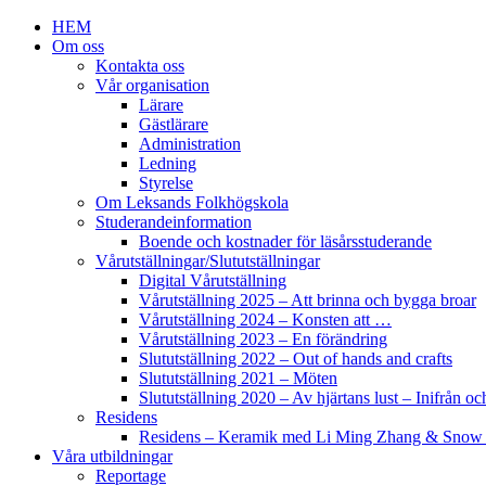
HEM
Om oss
Kontakta oss
Vår organisation
Lärare
Gästlärare
Administration
Ledning
Styrelse
Om Leksands Folkhögskola
Studerandeinformation
Boende och kostnader för läsårsstuderande
Vårutställningar/Slututställningar
Digital Vårutställning
Vårutställning 2025 – Att brinna och bygga broar
Vårutställning 2024 – Konsten att …
Vårutställning 2023 – En förändring
Slututställning 2022 – Out of hands and crafts
Slututställning 2021 – Möten
Slututställning 2020 – Av hjärtans lust – Inifrån oc
Residens
Residens – Keramik med Li Ming Zhang & Snow
Våra utbildningar
Reportage