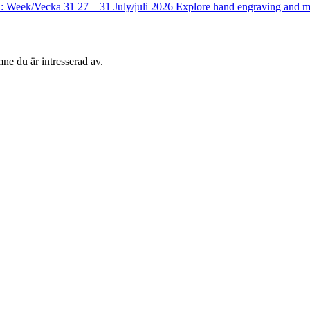
d: Week/Vecka 31 27 – 31 July/juli 2026 Explore hand engraving and m
mne du är intresserad av.