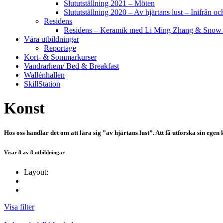
Slututställning 2021 – Möten
Slututställning 2020 – Av hjärtans lust – Inifrån oc
Residens
Residens – Keramik med Li Ming Zhang & Snow
Våra utbildningar
Reportage
Kort- & Sommarkurser
Vandrarhem/ Bed & Breakfast
Wallénhallen
SkillStation
Konst
Hos oss handlar det om att lära sig ”av hjärtans lust”. Att få utforska sin ege
Visar
8
av
8
utbildningar
Layout:
Visa filter