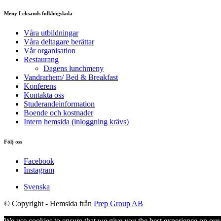
Meny Leksands folkhögskola
Våra utbildningar
Våra deltagare berättar
Vår organisation
Restaurang
Dagens lunchmeny
Vandrarhem/ Bed & Breakfast
Konferens
Kontakta oss
Studerandeinformation
Boende och kostnader
Intern hemsida (inloggning krävs)
Följ oss
Facebook
Instagram
Svenska
© Copyright -
Hemsida från
Prep Group AB
We use cookies to ensure that we give you the best experience on our w