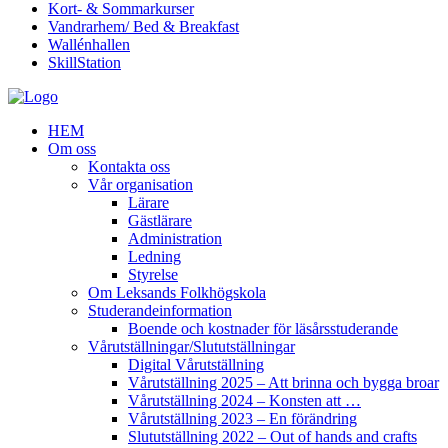
Kort- & Sommarkurser
Vandrarhem/ Bed & Breakfast
Wallénhallen
SkillStation
HEM
Om oss
Kontakta oss
Vår organisation
Lärare
Gästlärare
Administration
Ledning
Styrelse
Om Leksands Folkhögskola
Studerandeinformation
Boende och kostnader för läsårsstuderande
Vårutställningar/Slututställningar
Digital Vårutställning
Vårutställning 2025 – Att brinna och bygga broar
Vårutställning 2024 – Konsten att …
Vårutställning 2023 – En förändring
Slututställning 2022 – Out of hands and crafts