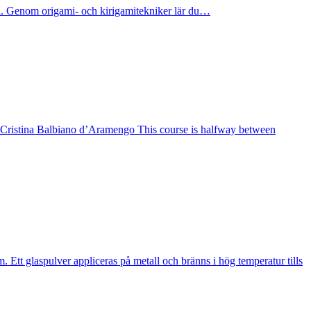
al. Genom origami- och kirigamitekniker lär du…
h Cristina Balbiano d’Aramengo This course is halfway between
 Ett glaspulver appliceras på metall och bränns i hög temperatur tills