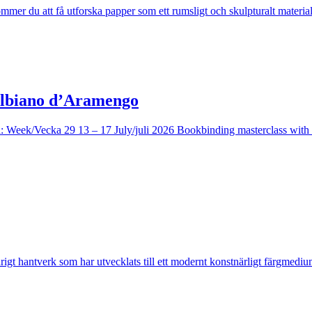
mmer du att få utforska papper som ett rumsligt och skulpturalt materi
Balbiano d’Aramengo
od: Week/Vecka 29 13 – 17 July/juli 2026 Bookbinding masterclass wit
t hantverk som har utvecklats till ett modernt konstnärligt färgmedium.