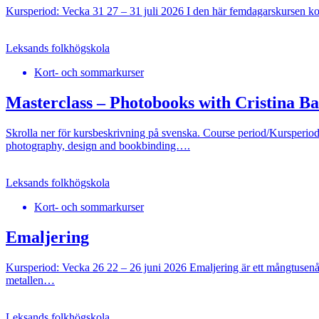
Kursperiod: Vecka 31 27 – 31 juli 2026 I den här femdagarskursen ko
Leksands folkhögskola
Kort- och sommarkurser
Masterclass – Photobooks with Cristina 
Skrolla ner för kursbeskrivning på svenska. Course period/Kursperi
photography, design and bookbinding….
Leksands folkhögskola
Kort- och sommarkurser
Emaljering
Kursperiod: Vecka 26 22 – 26 juni 2026 Emaljering är ett mångtusenårig
metallen…
Leksands folkhögskola