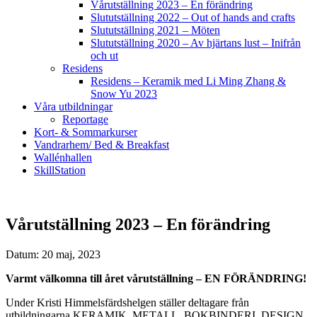
Vårutställning 2023 – En förändring
Slututställning 2022 – Out of hands and crafts
Slututställning 2021 – Möten
Slututställning 2020 – Av hjärtans lust – Inifrån
och ut
Residens
Residens – Keramik med Li Ming Zhang &
Snow Yu 2023
Våra utbildningar
Reportage
Kort- & Sommarkurser
Vandrarhem/ Bed & Breakfast
Wallénhallen
SkillStation
Vårutställning 2023 – En förändring
Datum: 20 maj, 2023
Varmt välkomna till året vårutställning – EN FÖRÄNDRING!
Under Kristi Himmelsfärdshelgen ställer deltagare från
utbildningarna KERAMIK, METALL, BOKBINDERI, DESIGN,