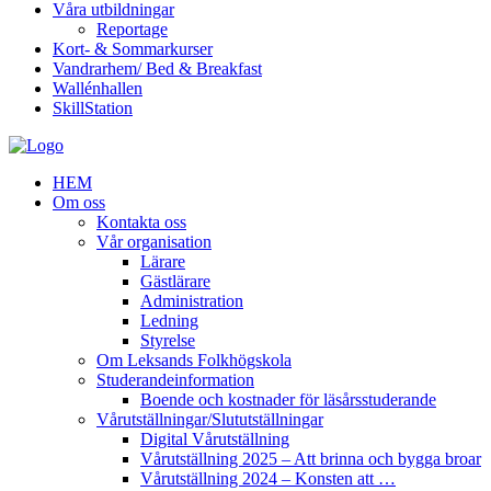
Våra utbildningar
Reportage
Kort- & Sommarkurser
Vandrarhem/ Bed & Breakfast
Wallénhallen
SkillStation
HEM
Om oss
Kontakta oss
Vår organisation
Lärare
Gästlärare
Administration
Ledning
Styrelse
Om Leksands Folkhögskola
Studerandeinformation
Boende och kostnader för läsårsstuderande
Vårutställningar/Slututställningar
Digital Vårutställning
Vårutställning 2025 – Att brinna och bygga broar
Vårutställning 2024 – Konsten att …