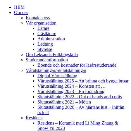
HEM
Om oss
Kontakta oss
Vår organisation
Lärare
Gästlärare
Administration
Ledning
Styrelse
Om Leksands Folkhögskola
Studerandeinformation
Boende och kostnader för läsårsstuderande
Vårutställningar/Slututställningar
Digital Vårutställning
Vårutställning 2025 – Att brinna och bygga broar
Vårutställning 2024 – Konsten att …
Vårutställning 2023 – En förändring
Slututställning 2022 – Out of hands and crafts
Slututställning 2021 – Möten
Slututställning 2020 – Av hjärtans lust – Inifrån
och ut
Residens
Residens – Keramik med Li Ming Zhang &
Snow Yu 2023