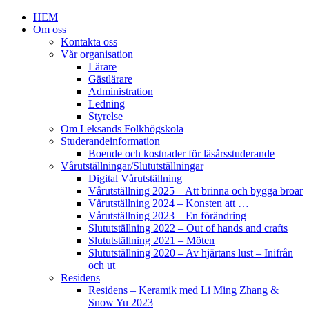
HEM
Om oss
Kontakta oss
Vår organisation
Lärare
Gästlärare
Administration
Ledning
Styrelse
Om Leksands Folkhögskola
Studerandeinformation
Boende och kostnader för läsårsstuderande
Vårutställningar/Slututställningar
Digital Vårutställning
Vårutställning 2025 – Att brinna och bygga broar
Vårutställning 2024 – Konsten att …
Vårutställning 2023 – En förändring
Slututställning 2022 – Out of hands and crafts
Slututställning 2021 – Möten
Slututställning 2020 – Av hjärtans lust – Inifrån
och ut
Residens
Residens – Keramik med Li Ming Zhang &
Snow Yu 2023