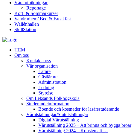
Våra utbildningar
Reportage
Kort- & Sommarkurser
Vandrarhem/ Bed & Breakfast
Wallénhallen
SkillStation
HEM
Om oss
Kontakta oss
Vår organisation
Lärare
Gästlärare
Administration
Ledning
Styrelse
Om Leksands Folkhögskola
Studerandeinformation
Boende och kostnader för läsårsstuderande
Vårutställningar/Slututställningar
Digital Vårutställning
Vårutställning 2025 – Att brinna och bygga broar
Vårutställning 2024 – Konsten att …