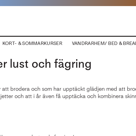
KORT- & SOMMARKURSER
VANDRARHEM/ BED & BREA
r lust och fägring
av att brodera och som har upptäckt glädjen med att br
ljetter och att i år även få upptäcka och kombinera skin