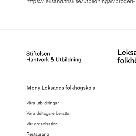
https://leksand.fhsk.se/utbildningar/broderi
Meny Leksands folkhögskola
Våra utbildningar
Våra deltagare berättar
Vår organisation
Restaurang