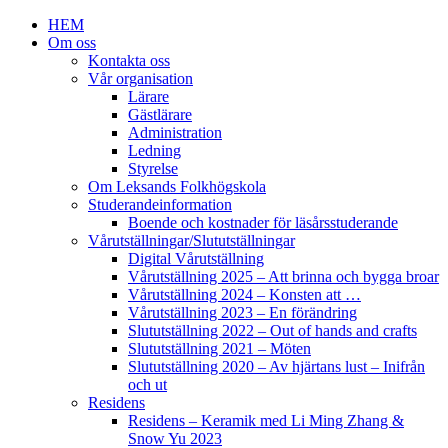
HEM
Om oss
Kontakta oss
Vår organisation
Lärare
Gästlärare
Administration
Ledning
Styrelse
Om Leksands Folkhögskola
Studerandeinformation
Boende och kostnader för läsårsstuderande
Vårutställningar/Slututställningar
Digital Vårutställning
Vårutställning 2025 – Att brinna och bygga broar
Vårutställning 2024 – Konsten att …
Vårutställning 2023 – En förändring
Slututställning 2022 – Out of hands and crafts
Slututställning 2021 – Möten
Slututställning 2020 – Av hjärtans lust – Inifrån
och ut
Residens
Residens – Keramik med Li Ming Zhang &
Snow Yu 2023