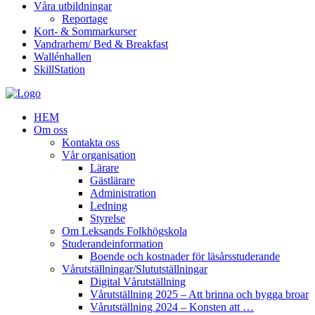
Våra utbildningar
Reportage
Kort- & Sommarkurser
Vandrarhem/ Bed & Breakfast
Wallénhallen
SkillStation
HEM
Om oss
Kontakta oss
Vår organisation
Lärare
Gästlärare
Administration
Ledning
Styrelse
Om Leksands Folkhögskola
Studerandeinformation
Boende och kostnader för läsårsstuderande
Vårutställningar/Slututställningar
Digital Vårutställning
Vårutställning 2025 – Att brinna och bygga broar
Vårutställning 2024 – Konsten att …