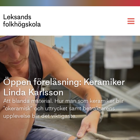
Öppen föreläsning: Keramiker
Linda Karlsson
Att blanda material. Hur man som keramiker blir
”okeramisk” och uttrycket samt betraktarens
upplevelse blir det viktigaste.