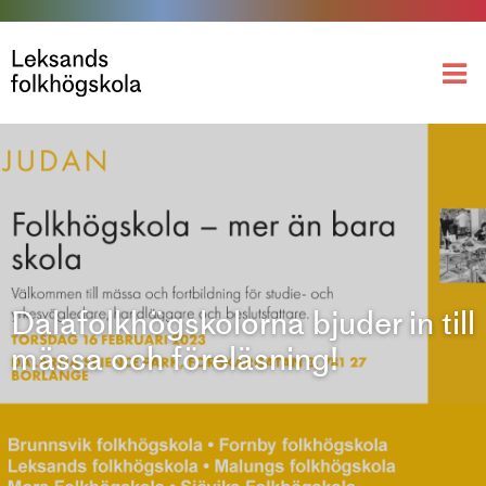
Dalafolkhögskolorna bjuder in till
mässa och föreläsning!