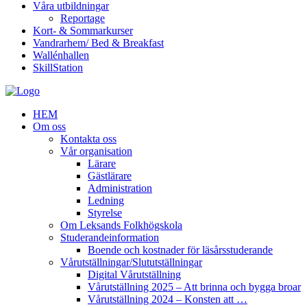
Våra utbildningar
Reportage
Kort- & Sommarkurser
Vandrarhem/ Bed & Breakfast
Wallénhallen
SkillStation
HEM
Om oss
Kontakta oss
Vår organisation
Lärare
Gästlärare
Administration
Ledning
Styrelse
Om Leksands Folkhögskola
Studerandeinformation
Boende och kostnader för läsårsstuderande
Vårutställningar/Slututställningar
Digital Vårutställning
Vårutställning 2025 – Att brinna och bygga broar
Vårutställning 2024 – Konsten att …