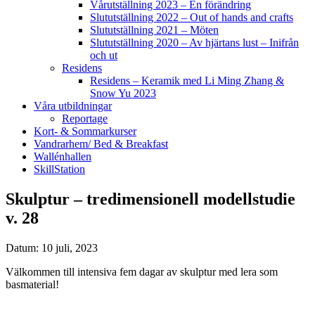
Vårutställning 2023 – En förändring
Slututställning 2022 – Out of hands and crafts
Slututställning 2021 – Möten
Slututställning 2020 – Av hjärtans lust – Inifrån
och ut
Residens
Residens – Keramik med Li Ming Zhang &
Snow Yu 2023
Våra utbildningar
Reportage
Kort- & Sommarkurser
Vandrarhem/ Bed & Breakfast
Wallénhallen
SkillStation
Skulptur – tredimensionell modellstudie
v. 28
Datum: 10 juli, 2023
Välkommen till intensiva fem dagar av skulptur med lera som
basmaterial!