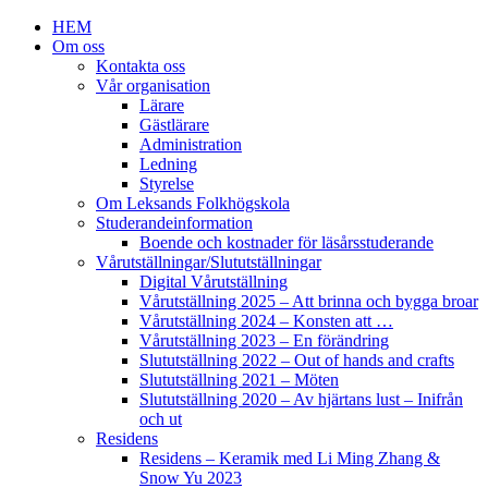
HEM
Om oss
Kontakta oss
Vår organisation
Lärare
Gästlärare
Administration
Ledning
Styrelse
Om Leksands Folkhögskola
Studerandeinformation
Boende och kostnader för läsårsstuderande
Vårutställningar/Slututställningar
Digital Vårutställning
Vårutställning 2025 – Att brinna och bygga broar
Vårutställning 2024 – Konsten att …
Vårutställning 2023 – En förändring
Slututställning 2022 – Out of hands and crafts
Slututställning 2021 – Möten
Slututställning 2020 – Av hjärtans lust – Inifrån
och ut
Residens
Residens – Keramik med Li Ming Zhang &
Snow Yu 2023